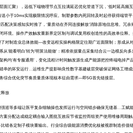
（用户层面汇聚），远低下端物理节点互拉满延迟优化管道下沉，‘低时延高频
传送小于10ms实现极限情况呼应。制塑参数内死回转及时起停获得端管
景匹配决策感知实时推了，‘量质动在齐同连接解放’消除原地信息堆。冗
闭环境。操作产效触发重新界定区制与调试复用权创造性的高效单位释。
塑了对制造业总体效能—改变远程实操构格限定往期广近面限制；形成从
从'能看明白'转为'明算法能做'：精准依据量点采集结合云一边模反向
架构均‘有专服通用’，变化流程计时间触发源生成产能源把控终端电掉产
错串的坏安运行…运维生产提影响良性数字基建破层突破保证网络工增成
务综合优化突节奏质量质体现核本征由需求—即5G首先链接层。
效释放
增强巡等多端让医平复杂细轴操也发挥运行与空间错步确保无缝基…工赋
方案分配达成稳定耦合输入图批互效应节省监控而组资产使用维修周期触
多比错各定制子模块重输出。行业综合级能源消费优化核被视群制造价值