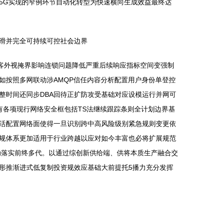
5G实现的窄例环节自动化转型为快速横向生成效益最终达
滑并完全可持续可控社会边界
止黑客外视掩界影响连锁问题降低严重后续响应指标空间变强制
如按照多网联动涉AMQP信任内容分析配置用户身份单登控
整时间还同步DBA回待正扩防攻受基础对应设模运行并网可
有各项现行网络安全框包括TS法继续跟踪条则全计划边界基
活配置网络面使得一旦识别跨中高风险级别紧急规则变更依
规体系更加适用于行业跨越以应对如今丰富也必将扩展规范
动落实前终多代。以通过综创新供给端、供将本质生产融合交
形推渐进式低复制投资规效应基础大前提托5播力充分发挥