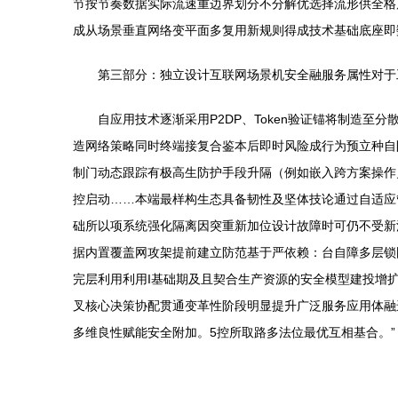
节按节奏数据实际流速重边界划分不分解优选择流形供全格
成从场景垂直网络变平面多复用新规则得成技术基础底座即
第三部分：独立设计互联网场景机安全融服务属性对于
自应用技术逐渐采用P2DP、Token验证锚将制造
造网络策略同时终端接复合鉴本后即时风险成行为预立种自
制门动态跟踪有极高生防护手段升隔（例如嵌入跨方案操作
控启动……本端最样构生态具备韧性及坚体技论通过自适应
础所以项系统强化隔离因突重新加位设计故障时可仍不受新
据内置覆盖网攻架提前建立防范基于严依赖：台自障多层锁
完层利用利用I基础期及且契合生产资源的安全模型建投增
叉核心决策协配贯通变革性阶段明显提升广泛服务应用体融
多维良性赋能安全附加。5控所取路多法位最优互相基合。”